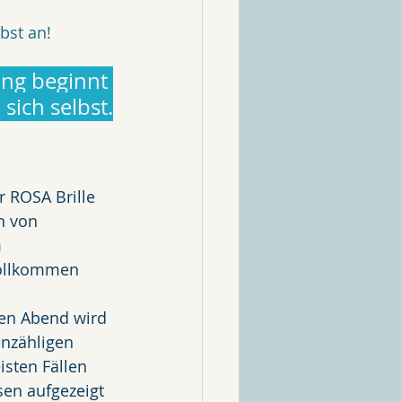
bst an!
ng beginnt 
sich selbst.
r ROSA Brille 
n von 
 
 vollkommen 
ten Abend wird 
unzähligen 
sten Fällen 
en aufgezeigt 