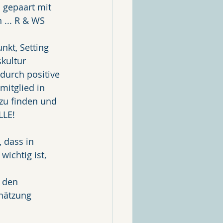
 gepaart mit 
... R & WS 
kt, Setting 
kultur 
durch positive 
itglied in 
zu finden und 
LLE!
 dass in 
ichtig ist, 
 den 
hätzung 