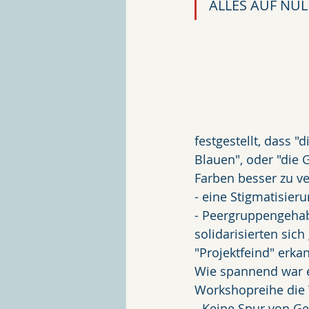
ALLES AUF NUL
festgestellt, dass 
Blauen", oder "die 
Farben besser zu v
- eine Stigmatisieru
- Peergruppengehab
solidarisierten sic
"Projektfeind" erka
Wie spannend war es
Workshopreihe die W
- Keine Spur von G