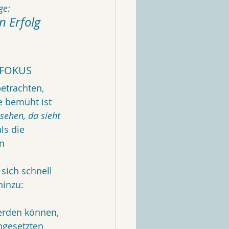
ge:
 Erfolg 
 FOKUS
etrachten, 
 bemüht ist 
sehen, da sieht 
ls die 
n 
sich schnell 
inzu: 
erden können, 
ngesetzten 