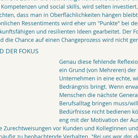
 Kompetenzen und social skills, wird selten investiert
chten, dass man in Oberflächlichkeiten hängen bleibt
önlichen Ressentiments wird eher um "Punkte" bei de
ukunftsfähigen und resilienten Ideen gearbeitet. Der F
 die Chance auf einen Changeprozess wird nicht gen
D DER FOKUS
Genau diese fehlende Reflexion
ein Grund (von Mehreren) de
Unternehmen in eine echte, wir
Bedrängnis bringt. Wenn erw
Menschen die nächste Generat
Berufsalltag bringen muss/wil
Bedürfnisse nicht bedienen kö
eng mit der Motivation der Au
ke Zurechtweisungen vor Kunden und KollegInnen und
häufig zu beobachtende Verhalten. 
"Bei uns war das d