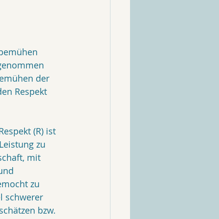
m bemühen 
e genommen 
 Bemühen der 
den Respekt 
espekt (R) ist 
Leistung zu 
chaft, mit 
und 
emocht zu 
l schwerer 
schätzen bzw. 