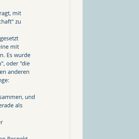
agt, mit 
haft" zu 
gesetzt 
ine mit 
n. Es wurde 
", oder "die 
den anderen 
ge: 
zusammen, und 
erade als 
r 
on Respekt 