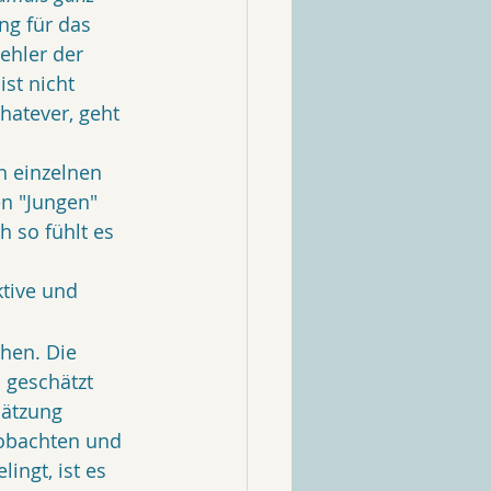
ung für das 
ehler der 
st nicht 
atever, geht 
n einzelnen 
en "Jungen" 
 so fühlt es 
ktive und 
ehen. Die 
 geschätzt 
hätzung 
obachten und 
ingt, ist es 