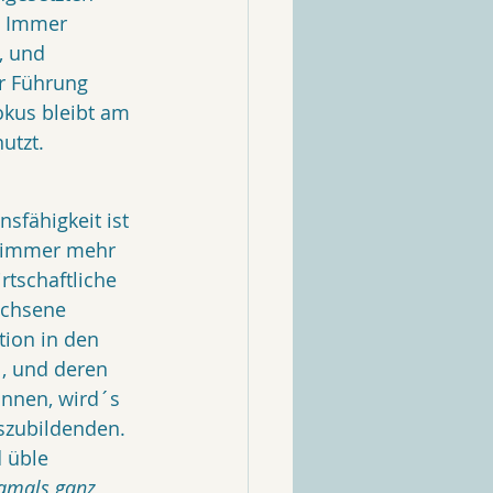
. Immer 
, und 
r Führung 
okus bleibt am 
utzt.
sfähigkeit ist 
r immer mehr 
tschaftliche  
achsene 
ion in den 
l, und deren 
nnen, wird´s 
szubildenden. 
 üble 
amals ganz 