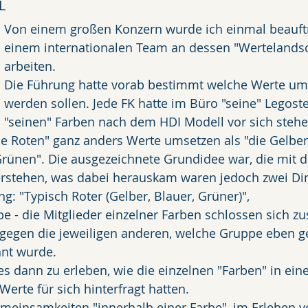
L
Von einem großen Konzern wurde ich einmal beauftr
einem internationalen Team an dessen "Wertelandsc
arbeiten. 
Die Führung hatte vorab bestimmt welche Werte um
werden sollen. Jede FK hatte im Büro "seine" Legoste
"seinen" Farben nach dem HDI Modell vor sich stehe
"die Roten" ganz anders Werte umsetzen als "die Gelben
Grünen". Die ausgezeichnete Grundidee war, die mit 
erstehen, was dabei herauskam waren jedoch zwei Din
ng: "Typisch Roter (Gelber, Blauer, Grüner)",
e - die Mitglieder einzelner Farben schlossen sich 
h gegen die jeweiligen anderen, welche Gruppe eben g
nnt wurde.
 dann zu erleben, wie die einzelnen "Farben" in eine
erte für sich hinterfragt hatten. 
emeinsamkeiten "innerhalb einer Farbe", im Erleben v