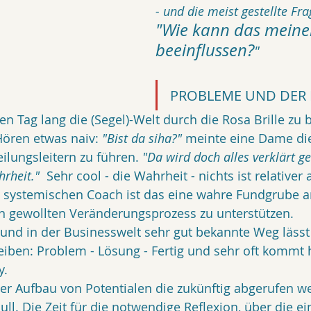
- und die meist gestellte Fra
"Wie kann das meinen
beeinflussen?
"
PROBLEME UND DER
n Tag lang die (Segel)-Welt durch die Rosa Brille zu b
Hören etwas naiv:
 "Bist da siha?"
 meinte eine Dame die
ilungsleitern zu führen. 
"Da wird doch alles verklärt ge
rheit." 
 Sehr cool - die Wahrheit - nichts ist relativer a
n systemischen Coach ist das eine wahre Fundgrube a
n gewollten Veränderungsprozess zu unterstützen. 
nd in der Businesswelt sehr gut bekannte Weg lässt 
iben: Problem - Lösung - Fertig und sehr oft kommt h
y.
der Aufbau von Potentialen die zukünftig abgerufen w
ll. Die Zeit für die notwendige Reflexion, über die ei