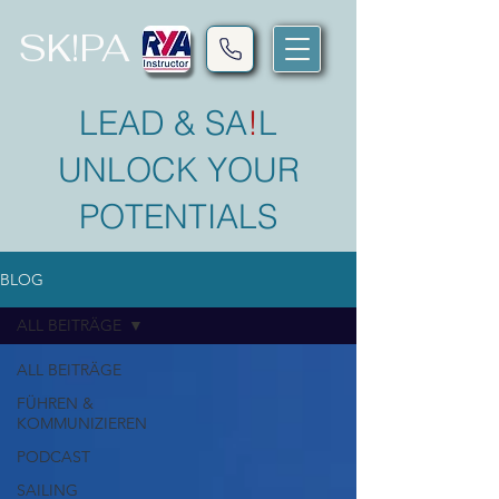
SK!PA
LEAD & SA
!
L
UNLOCK YOUR
POTENTIALS
BLOG
ALL BEITRÄGE
ALL BEITRÄGE
FÜHREN &
KOMMUNIZIEREN
PODCAST
SAILING