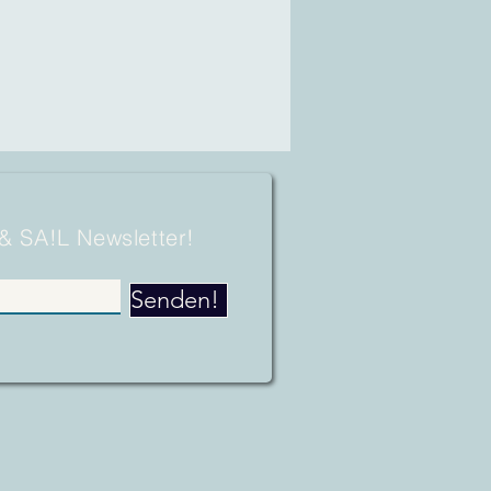
 & SA!L Newsletter!
Senden!