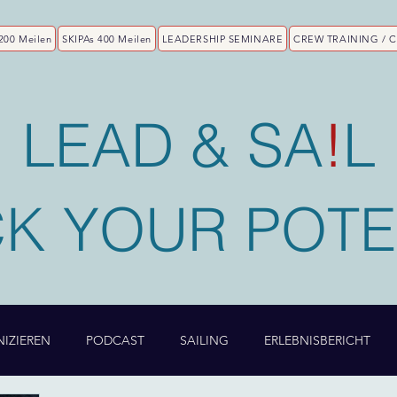
200 Meilen
SKIPAs 400 Meilen
LEADERSHIP SEMINARE
CREW TRAINING / 
LEAD & SA
!
L
K YOUR POTE
IZIEREN
PODCAST
SAILING
ERLEBNISBERICHT