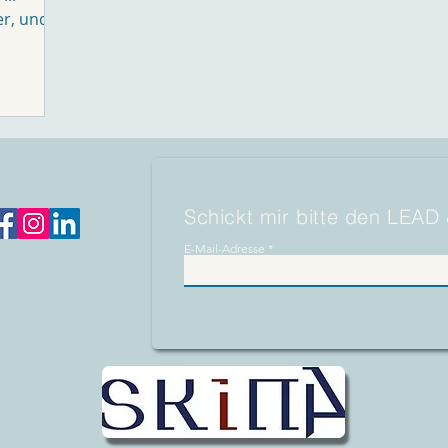
er, und
.
Schickt mir bitte den LEAD
E-Mail-Adresse