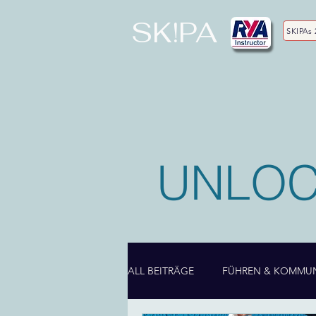
SK!PA
SKIPAs 
UNLOC
ALL BEITRÄGE
FÜHREN & KOMMUN