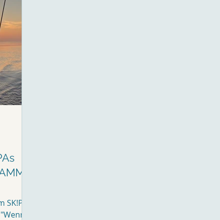
PAs
RAMM
m SK!PA,
 "Wenn