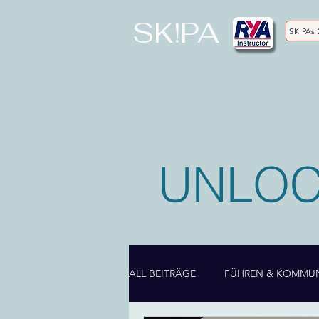
SK!PA
SKIPAs 
UNLOC
ALL BEITRÄGE
FÜHREN & KOMMUN