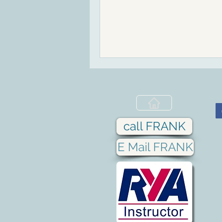
die Verhältnisse es zulassen 
wir gleich nach...
call FRANK
E Mail FRANK