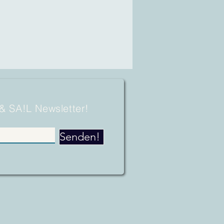
 & SA!L Newsletter!
Senden!