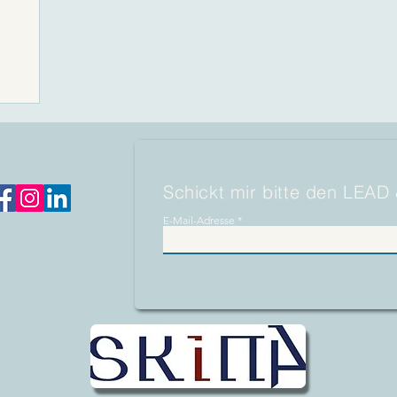
starten
Schickt mir bitte den LEAD
E-Mail-Adresse