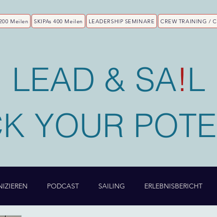
200 Meilen
SKIPAs 400 Meilen
LEADERSHIP SEMINARE
CREW TRAINING / 
LEAD & SA
!
L
K YOUR POTE
IZIEREN
PODCAST
SAILING
ERLEBNISBERICHT