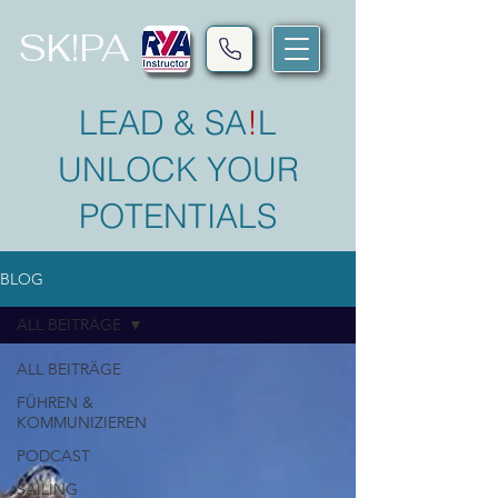
SK!PA
LEAD & SA
!
L
UNLOCK YOUR
POTENTIALS
BLOG
ALL BEITRÄGE
ALL BEITRÄGE
FÜHREN &
KOMMUNIZIEREN
PODCAST
SAILING