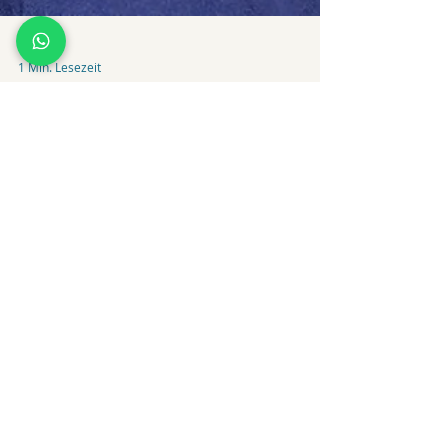
1 Min. Lesezeit
PODCAST
CHRISTIAN KARGL: "WENN´S
ENG WIRD, KANN´S SCHON
MAL KNAPP WERDEN!"
35 Meilen nach Brasilien schwimmen
oder, ja oder was…? Die Auswahl an
Handlungsmöglichkeiten ist äußerst
begrenzt, wenn man im Atlantic...