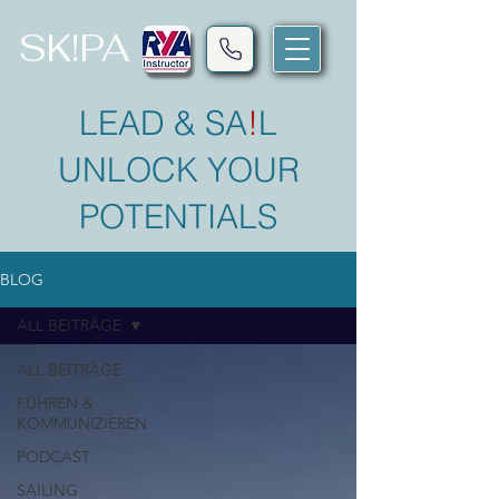
SK!PA
LEAD & SA
!
L
UNLOCK YOUR
POTENTIALS
BLOG
ALL BEITRÄGE
ALL BEITRÄGE
FÜHREN &
KOMMUNIZIEREN
PODCAST
SAILING