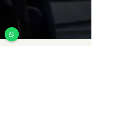
7 Min. Lesezeit
FÜHREN & KOMMUNIZIEREN
Wieder hell - the overnight
experience!
Overnight Fahrten sind ein richtiges
Abenteuer und bergen eine Vielfalt an
Möglichkeiten in sich, die eigenen Stärken