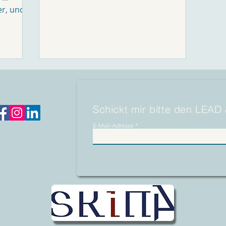
reflektiert zu bekommen, kann zu...
er, und
.
Schickt mir bitte den LEAD
E-Mail-Adresse