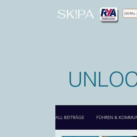
SK!PA
SKIPAs 
UNLOC
ALL BEITRÄGE
FÜHREN & KOMMUN