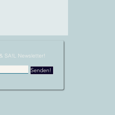
 & SA!L Newsletter!
Senden!