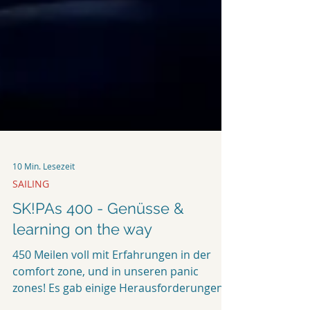
10 Min. Lesezeit
SAILING
SK!PAs 400 - Genüsse &
learning on the way