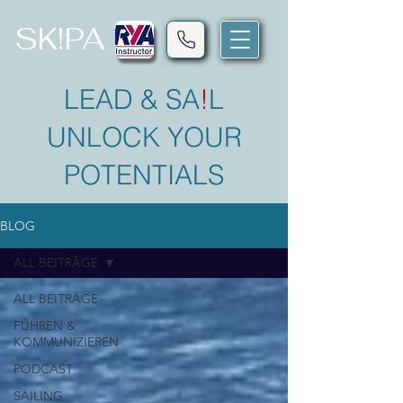
SK!PA
LEAD & SA
!
L
UNLOCK YOUR
POTENTIALS
BLOG
ALL BEITRÄGE
ALL BEITRÄGE
FÜHREN &
KOMMUNIZIEREN
PODCAST
SAILING