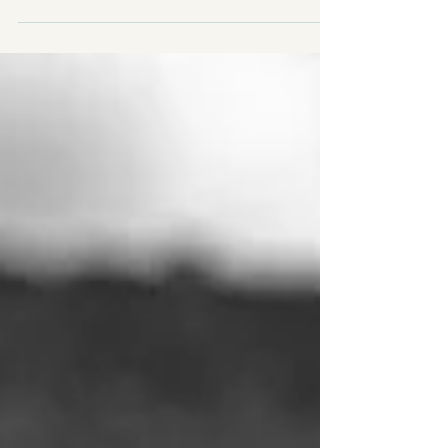
450 Meilen voll mit Erfahrungen in der
comfort zone, und in unseren panic
zones! Es gab einige Herausforderungen,
und die eine oder...