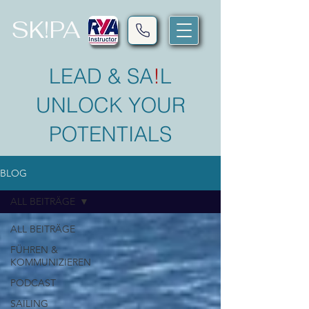
SK!PA
LEAD & SA
!
L
UNLOCK YOUR
POTENTIALS
BLOG
ALL BEITRÄGE
ALL BEITRÄGE
FÜHREN &
KOMMUNIZIEREN
PODCAST
SAILING