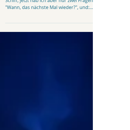
Eigentlich wollt ich erst gar nicht auf ein
Schiff, jetzt hab ich aber nur zwei Fragen:
"Wann, das nächste Mal wieder?", und:
"Wie nutze...