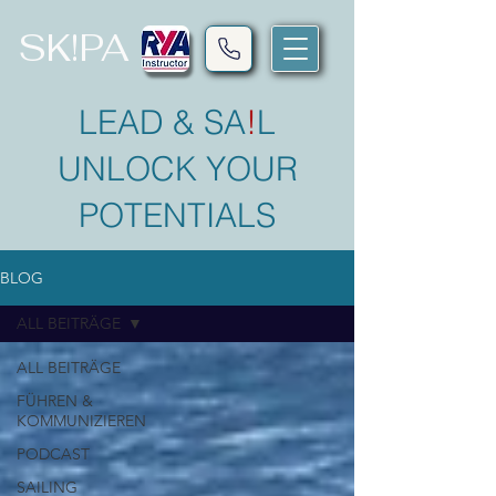
SK!PA
LEAD & SA
!
L
UNLOCK YOUR
POTENTIALS
BLOG
ALL BEITRÄGE
ALL BEITRÄGE
FÜHREN &
KOMMUNIZIEREN
PODCAST
SAILING